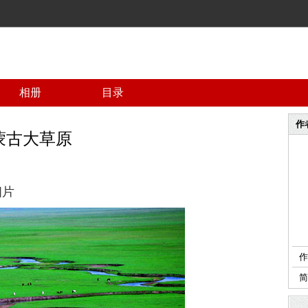
相册
目录
作
蒙古大草原
相片
作