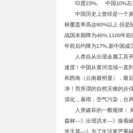
印度23%, 中国10%
中国历史上曾经是一个多
林覆盖率高达60%以上.但是
战国末期降为46%,1100年前
年前后约降为17%,新中国成立
人类自从出现金属工具
速度！中国从黄河流域一直
和西南（云南最明显），最
净！而所谓的自然灾难的步
漠化，暴雨，空气污染，台
人类破坏的一般规律： 
森林---》出现洪水---》接着
半干旱---》为了生活更严重破坏