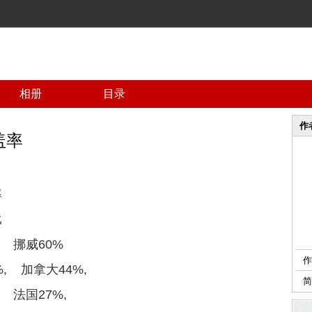
相册
目录
作
盖率
率
比
, 挪威60%
作
%, 加拿大44%,
 法国27%,