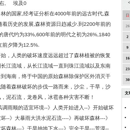
左右, 埃及0
<
林的国家,经考证分析在4000年前的远古时代,森
日
随着历史的发展,森林资源日趋减少.到2200年前的
26
的唐代约为33%,600年前的明代之初为26%,1840
2
前夕降为12.5%.
9
开始，人类的破坏速度远远超过了森林植被的恢复
16
到长江流域，从长江流域一直到珠江流域以及东南
23
后到海南，终于中国的原始森林除保护区外消灭干
30
伐随着森林破坏的步伐一路而来，沙尘，干旱，沙
文
风，泥石流，龙卷风，冰雹各种灾害不断！
风调雨顺的适宜环境--》人类开始进入--》开始破坏
破坏--》大暴雨大洪水泥石流----》再破坏森林---》
森林---》干旱抽地下水---》完全干旱---荒漠--