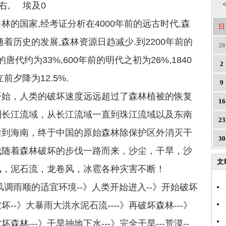
左右, 埃及0
<
林的国家,经考证分析在4000年前的远古时代,森
日
随着历史的发展,森林资源日趋减少.到2200年前的
26
的唐代约为33%,600年前的明代之初为26%,1840
2
前夕降为12.5%.
9
开始，人类的破坏速度远远超过了森林植被的恢复
16
到长江流域，从长江流域一直到珠江流域以及东南
23
后到海南，终于中国的原始森林除保护区外消灭干
30
伐随着森林破坏的步伐一路而来，沙尘，干旱，沙
文
风，泥石流，龙卷风，冰雹各种灾害不断！
风调雨顺的适宜环境--》人类开始进入--》开始破坏
破坏--》大暴雨大洪水泥石流----》再破坏森林---》
森林---》干旱抽地下水---》完全干旱---荒漠--