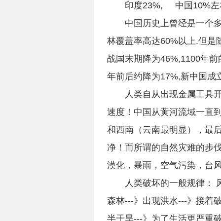
印度23%, 中国10%
中国历史上曾经是一个多
林覆盖率高达60%以上.但是
战国末期降为46%,1100年前
年前后约降为17%,新中国成立
人类自从出现金属工具
速度！中国从黄河流域一直
和西南（云南最明显），最
净！而所谓的自然灾难的步
漠化，暴雨，空气污染，台
人类破坏的一般规律： 
森林---》出现洪水---》接着
半干旱---》为了生活更严重破坏